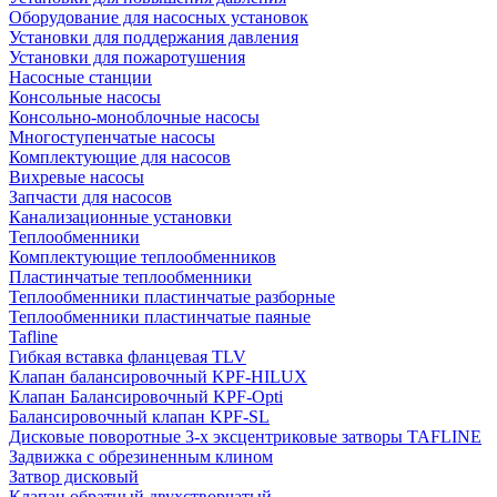
Оборудование для насосных установок
Установки для поддержания давления
Установки для пожаротушения
Насосные станции
Консольные насосы
Консольно-моноблочные насосы
Многоступенчатые насосы
Комплектующие для насосов
Вихревые насосы
Запчасти для насосов
Канализационные установки
Теплообменники
Комплектующие теплообменников
Пластинчатые теплообменники
Теплообменники пластинчатые разборные
Теплообменники пластинчатые паяные
Tafline
Гибкая вставка фланцевая TLV
Клапан балансировочный KPF-HILUX
Клапан Балансировочный KPF-Opti
Балансировочный клапан KPF-SL
Дисковые поворотные 3-х эксцентриковые затворы TAFLINE
Задвижка с обрезиненным клином
Затвор дисковый
Клапан обратный двухстворчатый