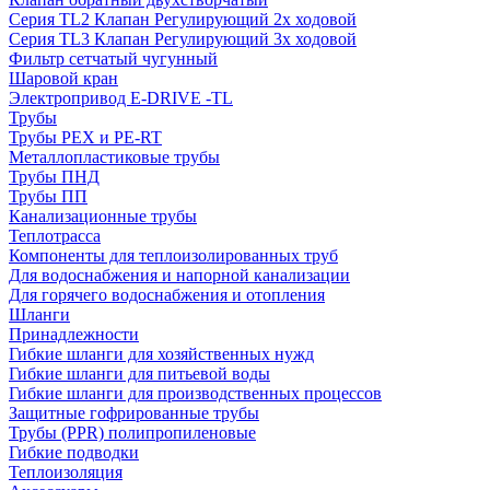
Серия TL2 Клапан Регулирующий 2х ходовой
Серия TL3 Клапан Регулирующий 3х ходовой
Фильтр сетчатый чугунный
Шаровой кран
Электропривод E-DRIVE -TL
Трубы
Трубы PEX и PE-RT
Металлопластиковые трубы
Трубы ПНД
Трубы ПП
Канализационные трубы
Теплотрасса
Компоненты для теплоизолированных труб
Для водоснабжения и напорной канализации
Для горячего водоснабжения и отопления
Шланги
Принадлежности
Гибкие шланги для хозяйственных нужд
Гибкие шланги для питьевой воды
Гибкие шланги для производственных процессов
Защитные гофрированные трубы
Трубы (РРR) полипропиленовые
Гибкие подводки
Теплоизоляция