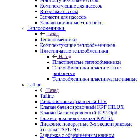
Многоступенчатые насосы
Комплектующие для насосов
Вихревые насосы
Запчасти для насосов
Канализационные установки
Теплообменники
Назад
Теплообменники
Комплектующие теплообменников
Пластинчатые теплообменники
Назад
Пластинчатые теплообменники
Теплообменники пластинчатые
разборные
Теплообменники пластинчатые паяные
Tafline
Назад
Tafline
Гибкая вставка фланцевая TLV
Клапан балансировочный KPF-HILUX
Клапан Балансировочный KPF-Opti
Балансировочный клапан KPF-SL
Дисковые поворотные 3-х эксцентриковые
затворы TAFLINE
Задвижка с обрезиненным клином