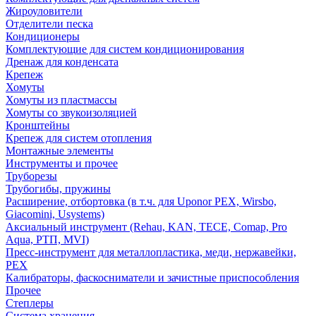
Жироуловители
Отделители песка
Кондиционеры
Комплектующие для систем кондиционирования
Дренаж для конденсата
Крепеж
Хомуты
Хомуты из пластмассы
Хомуты со звукоизоляцией
Кронштейны
Крепеж для систем отопления
Монтажные элементы
Инструменты и прочее
Труборезы
Трубогибы, пружины
Расширение, отбортовка (в т.ч. для Uponor PEX, Wirsbo,
Giacomini, Usystems)
Аксиальный инструмент (Rehau, KAN, TECE, Comap, Pro
Aqua, РТП, MVI)
Пресс-инструмент для металлопластика, меди, нержавейки,
PEX
Калибраторы, фаскосниматели и зачистные приспособления
Прочее
Степлеры
Система хранения