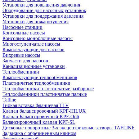
Установки для повышения давления
Оборудование для насосных установок
Установки для поддержания давления
Установки для пожаротушения
Насосные станции
Консольные насосы
Консольно-моноблочные насосы
Многоступенчатые насосы
Комплектующие для насосов
Вихревые насосы
Запчасти для насосов
Канализационные установки
Теплообменники
Комплектующие теплообменников
Пластинчатые теплообменники
Теплообменники пластинчатые разборные
Теплообменники пластинчатые паяные
Tafline
Гибкая вставка фланцевая TLV
Клапан балансировочный KPF-HILUX
Клапан Балансировочный KPF-Opti
Балансировочный клапан KPF-SL
Дисковые поворотные 3-х эксцентриковые затворы TAFLINE
Задвижка с обрезиненным клином
Затвор дисковый