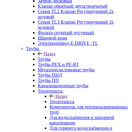
Затвор дисковый
Клапан обратный двухстворчатый
Серия TL2 Клапан Регулирующий 2х
ходовой
Серия TL3 Клапан Регулирующий 3х
ходовой
Фильтр сетчатый чугунный
Шаровой кран
Электропривод E-DRIVE -TL
Трубы
Назад
Трубы
Трубы PEX и PE-RT
Металлопластиковые трубы
Трубы ПНД
Трубы ПП
Канализационные трубы
Теплотрасса
Назад
Теплотрасса
Компоненты для теплоизолированных
труб
Для водоснабжения и напорной
канализации
Для горячего водоснабжения и