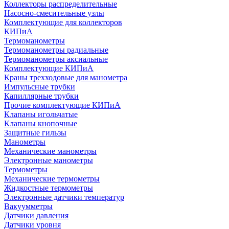
Коллекторы распределительные
Насосно-смесительные узлы
Комплектующие для коллекторов
КИПиА
Термоманометры
Термоманометры радиальные
Термоманометры аксиальные
Комплектующие КИПиА
Краны трехходовые для манометра
Импульсные трубки
Капиллярные трубки
Прочие комплектующие КИПиА
Клапаны игольчатые
Клапаны кнопочные
Защитные гильзы
Манометры
Механические манометры
Электронные манометры
Термометры
Механические термометры
Жидкостные термометры
Электронные датчики температур
Вакуумметры
Датчики давления
Датчики уровня