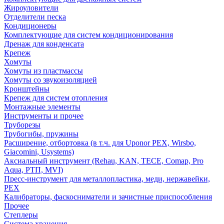
Жироуловители
Отделители песка
Кондиционеры
Комплектующие для систем кондиционирования
Дренаж для конденсата
Крепеж
Хомуты
Хомуты из пластмассы
Хомуты со звукоизоляцией
Кронштейны
Крепеж для систем отопления
Монтажные элементы
Инструменты и прочее
Труборезы
Трубогибы, пружины
Расширение, отбортовка (в т.ч. для Uponor PEX, Wirsbo,
Giacomini, Usystems)
Аксиальный инструмент (Rehau, KAN, TECE, Comap, Pro
Aqua, РТП, MVI)
Пресс-инструмент для металлопластика, меди, нержавейки,
PEX
Калибраторы, фаскосниматели и зачистные приспособления
Прочее
Степлеры
Система хранения