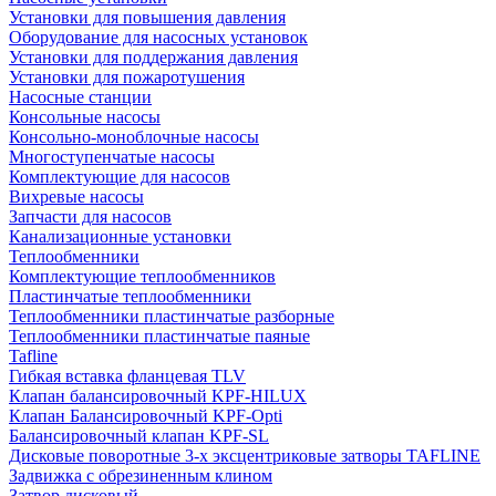
Установки для повышения давления
Оборудование для насосных установок
Установки для поддержания давления
Установки для пожаротушения
Насосные станции
Консольные насосы
Консольно-моноблочные насосы
Многоступенчатые насосы
Комплектующие для насосов
Вихревые насосы
Запчасти для насосов
Канализационные установки
Теплообменники
Комплектующие теплообменников
Пластинчатые теплообменники
Теплообменники пластинчатые разборные
Теплообменники пластинчатые паяные
Tafline
Гибкая вставка фланцевая TLV
Клапан балансировочный KPF-HILUX
Клапан Балансировочный KPF-Opti
Балансировочный клапан KPF-SL
Дисковые поворотные 3-х эксцентриковые затворы TAFLINE
Задвижка с обрезиненным клином
Затвор дисковый