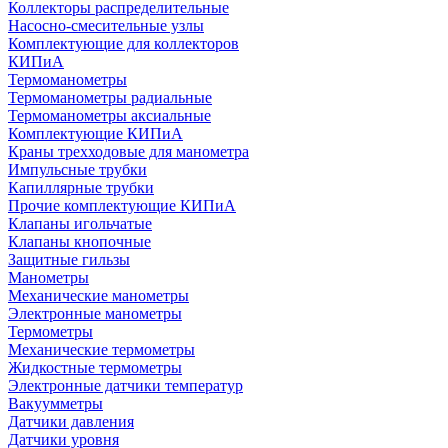
Коллекторы распределительные
Насосно-смесительные узлы
Комплектующие для коллекторов
КИПиА
Термоманометры
Термоманометры радиальные
Термоманометры аксиальные
Комплектующие КИПиА
Краны трехходовые для манометра
Импульсные трубки
Капиллярные трубки
Прочие комплектующие КИПиА
Клапаны игольчатые
Клапаны кнопочные
Защитные гильзы
Манометры
Механические манометры
Электронные манометры
Термометры
Механические термометры
Жидкостные термометры
Электронные датчики температур
Вакуумметры
Датчики давления
Датчики уровня