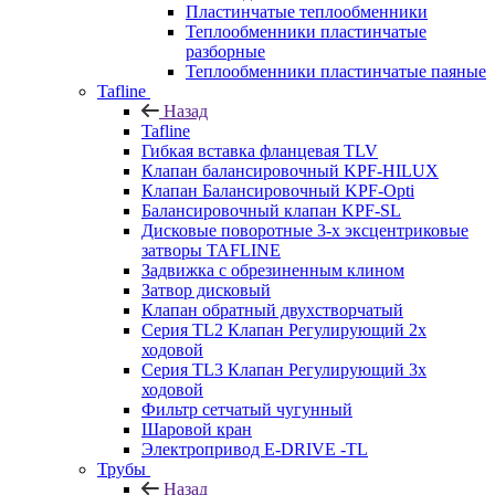
Пластинчатые теплообменники
Теплообменники пластинчатые
разборные
Теплообменники пластинчатые паяные
Tafline
Назад
Tafline
Гибкая вставка фланцевая TLV
Клапан балансировочный KPF-HILUX
Клапан Балансировочный KPF-Opti
Балансировочный клапан KPF-SL
Дисковые поворотные 3-х эксцентриковые
затворы TAFLINE
Задвижка с обрезиненным клином
Затвор дисковый
Клапан обратный двухстворчатый
Серия TL2 Клапан Регулирующий 2х
ходовой
Серия TL3 Клапан Регулирующий 3х
ходовой
Фильтр сетчатый чугунный
Шаровой кран
Электропривод E-DRIVE -TL
Трубы
Назад