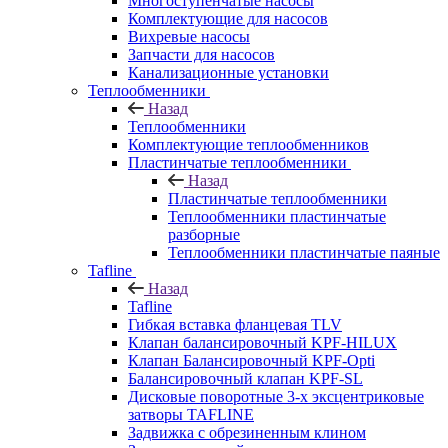
Многоступенчатые насосы
Комплектующие для насосов
Вихревые насосы
Запчасти для насосов
Канализационные установки
Теплообменники
Назад
Теплообменники
Комплектующие теплообменников
Пластинчатые теплообменники
Назад
Пластинчатые теплообменники
Теплообменники пластинчатые
разборные
Теплообменники пластинчатые паяные
Tafline
Назад
Tafline
Гибкая вставка фланцевая TLV
Клапан балансировочный KPF-HILUX
Клапан Балансировочный KPF-Opti
Балансировочный клапан KPF-SL
Дисковые поворотные 3-х эксцентриковые
затворы TAFLINE
Задвижка с обрезиненным клином