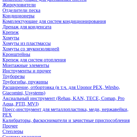
Жироуловители
Отделители песка
Кондиционеры
Комплектующие для систем кондиционирования
Дренаж для конденсата
Крепеж
Хомуты
Хомуты из пластмассы
Хомуты со звукоизоляцией
Кронштейны
Крепеж для систем отопления
Монтажные элементы
Инструменты и прочее
Труборезы
Трубогибы, пружины
Расширение, отбортовка (в т.ч. для Uponor PEX, Wirsbo,
Giacomini, Usystems)
Аксиальный инструмент (Rehau, KAN, TECE, Comap, Pro
Aqua, РТП, MVI)
Пресс-инструмент для металлопластика, меди, нержавейки,
PEX
Калибраторы, фаскосниматели и зачистные приспособления
Прочее
Степлеры
Система хранения