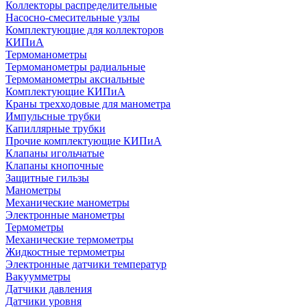
Коллекторы распределительные
Насосно-смесительные узлы
Комплектующие для коллекторов
КИПиА
Термоманометры
Термоманометры радиальные
Термоманометры аксиальные
Комплектующие КИПиА
Краны трехходовые для манометра
Импульсные трубки
Капиллярные трубки
Прочие комплектующие КИПиА
Клапаны игольчатые
Клапаны кнопочные
Защитные гильзы
Манометры
Механические манометры
Электронные манометры
Термометры
Механические термометры
Жидкостные термометры
Электронные датчики температур
Вакуумметры
Датчики давления
Датчики уровня