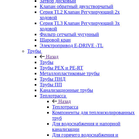
Затвор дисковый
Клапан обратный двухстворчатый
Серия TL2 Клапан Регулирующий 2х
ходовой
Серия TL3 Клапан Регулирующий 3х
ходовой
Фильтр сетчатый чугунный
Шаровой кран
Электропривод E-DRIVE -TL
Трубы
Назад
Трубы
Трубы PEX и PE-RT
Металлопластиковые трубы
Трубы ПНД
Трубы ПП
Канализационные трубы
Теплотрасса
Назад
Теплотрасса
Компоненты для теплоизолированных
труб
Для водоснабжения и напорной
канализации
Для горячего водоснабжения и