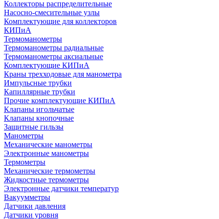
Коллекторы распределительные
Насосно-смесительные узлы
Комплектующие для коллекторов
КИПиА
Термоманометры
Термоманометры радиальные
Термоманометры аксиальные
Комплектующие КИПиА
Краны трехходовые для манометра
Импульсные трубки
Капиллярные трубки
Прочие комплектующие КИПиА
Клапаны игольчатые
Клапаны кнопочные
Защитные гильзы
Манометры
Механические манометры
Электронные манометры
Термометры
Механические термометры
Жидкостные термометры
Электронные датчики температур
Вакуумметры
Датчики давления
Датчики уровня