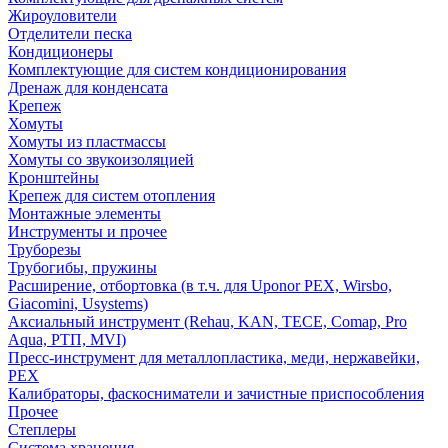
Жироуловители
Отделители песка
Кондиционеры
Комплектующие для систем кондиционирования
Дренаж для конденсата
Крепеж
Хомуты
Хомуты из пластмассы
Хомуты со звукоизоляцией
Кронштейны
Крепеж для систем отопления
Монтажные элементы
Инструменты и прочее
Труборезы
Трубогибы, пружины
Расширение, отбортовка (в т.ч. для Uponor PEX, Wirsbo,
Giacomini, Usystems)
Аксиальный инструмент (Rehau, KAN, TECE, Comap, Pro
Aqua, РТП, MVI)
Пресс-инструмент для металлопластика, меди, нержавейки,
PEX
Калибраторы, фаскосниматели и зачистные приспособления
Прочее
Степлеры
Система хранения