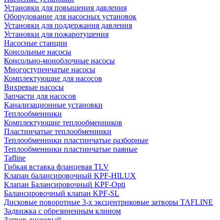
Установки для повышения давления
Оборудование для насосных установок
Установки для поддержания давления
Установки для пожаротушения
Насосные станции
Консольные насосы
Консольно-моноблочные насосы
Многоступенчатые насосы
Комплектующие для насосов
Вихревые насосы
Запчасти для насосов
Канализационные установки
Теплообменники
Комплектующие теплообменников
Пластинчатые теплообменники
Теплообменники пластинчатые разборные
Теплообменники пластинчатые паяные
Tafline
Гибкая вставка фланцевая TLV
Клапан балансировочный KPF-HILUX
Клапан Балансировочный KPF-Opti
Балансировочный клапан KPF-SL
Дисковые поворотные 3-х эксцентриковые затворы TAFLINE
Задвижка с обрезиненным клином
Затвор дисковый