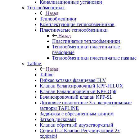
Канализационные установки
Теплообменники
Назад
Теплообменники
Комплектующие теплообменников
Пластинчатые теплообменники
Назад
Пластинчатые теплообменники
Теплообменники пластинчатые
разборные
Теплообменники пластинчатые паяные
Tafline
Назад
Tafline
Гибкая вставка фланцевая TLV
Клапан балансировочный KPF-HILUX
Клапан Балансировочный KPF-Opti
Балансировочный клапан KPF-SL
Дисковые поворотные 3-х эксцентриковые
затворы TAFLINE
Задвижка с обрезиненным клином
Затвор дисковый
Клапан обратный двухстворчатый
Серия TL2 Клапан Регулирующий 2х
ходовой