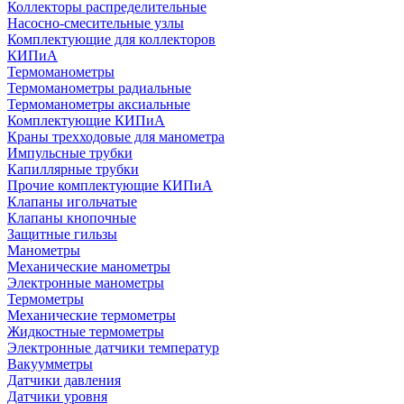
Коллекторы распределительные
Насосно-смесительные узлы
Комплектующие для коллекторов
КИПиА
Термоманометры
Термоманометры радиальные
Термоманометры аксиальные
Комплектующие КИПиА
Краны трехходовые для манометра
Импульсные трубки
Капиллярные трубки
Прочие комплектующие КИПиА
Клапаны игольчатые
Клапаны кнопочные
Защитные гильзы
Манометры
Механические манометры
Электронные манометры
Термометры
Механические термометры
Жидкостные термометры
Электронные датчики температур
Вакуумметры
Датчики давления
Датчики уровня