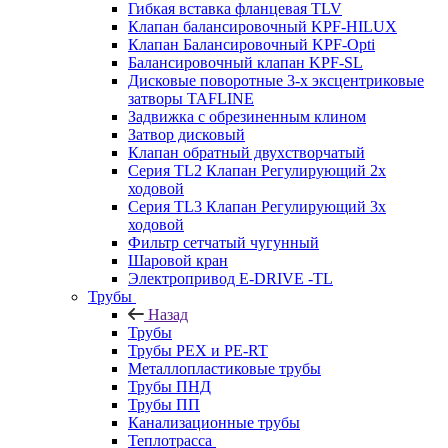
Гибкая вставка фланцевая TLV
Клапан балансировочный KPF-HILUX
Клапан Балансировочный KPF-Opti
Балансировочный клапан KPF-SL
Дисковые поворотные 3-х эксцентриковые
затворы TAFLINE
Задвижка с обрезиненным клином
Затвор дисковый
Клапан обратный двухстворчатый
Серия TL2 Клапан Регулирующий 2х
ходовой
Серия TL3 Клапан Регулирующий 3х
ходовой
Фильтр сетчатый чугунный
Шаровой кран
Электропривод E-DRIVE -TL
Трубы
Назад
Трубы
Трубы PEX и PE-RT
Металлопластиковые трубы
Трубы ПНД
Трубы ПП
Канализационные трубы
Теплотрасса