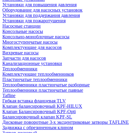
Установки для повышения давления
Оборудование для насосных установок
Установки для поддержания давления
Установки для пожаротушения
Насосные станции
Консольные насосы
Консольно-моноблочные насосы
Многоступенчатые насосы
Комплектующие для насосов
Вихревые насосы
Запчасти для насосов
Канализационные установки
Теплообменники
Комплектующие теплообменников
Пластинчатые теплообменники
Теплообменники пластинчатые разборные
Теплообменники пластинчатые паяные
Tafline
Гибкая вставка фланцевая TLV
Клапан балансировочный KPF-HILUX
Клапан Балансировочный KPF-Opti
Балансировочный клапан KPF-SL
Дисковые поворотные 3-х эксцентриковые затворы TAFLINE
Задвижка с обрезиненным клином
Затвор дисковый