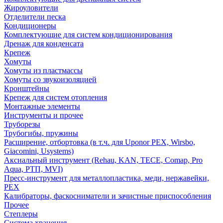
Жироуловители
Отделители песка
Кондиционеры
Комплектующие для систем кондиционирования
Дренаж для конденсата
Крепеж
Хомуты
Хомуты из пластмассы
Хомуты со звукоизоляцией
Кронштейны
Крепеж для систем отопления
Монтажные элементы
Инструменты и прочее
Труборезы
Трубогибы, пружины
Расширение, отбортовка (в т.ч. для Uponor PEX, Wirsbo,
Giacomini, Usystems)
Аксиальный инструмент (Rehau, KAN, TECE, Comap, Pro
Aqua, РТП, MVI)
Пресс-инструмент для металлопластика, меди, нержавейки,
PEX
Калибраторы, фаскосниматели и зачистные приспособления
Прочее
Степлеры
Система хранения