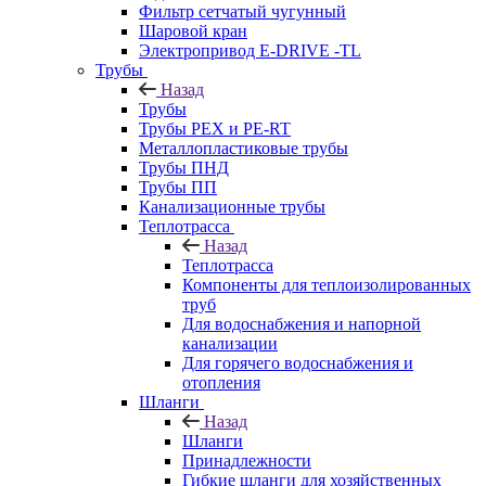
Фильтр сетчатый чугунный
Шаровой кран
Электропривод E-DRIVE -TL
Трубы
Назад
Трубы
Трубы PEX и PE-RT
Металлопластиковые трубы
Трубы ПНД
Трубы ПП
Канализационные трубы
Теплотрасса
Назад
Теплотрасса
Компоненты для теплоизолированных
труб
Для водоснабжения и напорной
канализации
Для горячего водоснабжения и
отопления
Шланги
Назад
Шланги
Принадлежности
Гибкие шланги для хозяйственных