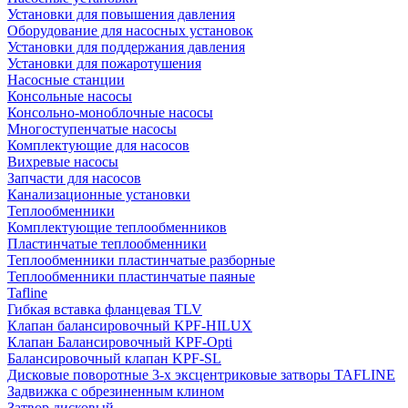
Установки для повышения давления
Оборудование для насосных установок
Установки для поддержания давления
Установки для пожаротушения
Насосные станции
Консольные насосы
Консольно-моноблочные насосы
Многоступенчатые насосы
Комплектующие для насосов
Вихревые насосы
Запчасти для насосов
Канализационные установки
Теплообменники
Комплектующие теплообменников
Пластинчатые теплообменники
Теплообменники пластинчатые разборные
Теплообменники пластинчатые паяные
Tafline
Гибкая вставка фланцевая TLV
Клапан балансировочный KPF-HILUX
Клапан Балансировочный KPF-Opti
Балансировочный клапан KPF-SL
Дисковые поворотные 3-х эксцентриковые затворы TAFLINE
Задвижка с обрезиненным клином
Затвор дисковый