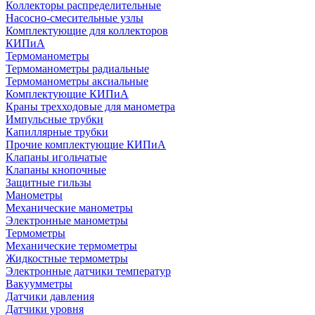
Коллекторы распределительные
Насосно-смесительные узлы
Комплектующие для коллекторов
КИПиА
Термоманометры
Термоманометры радиальные
Термоманометры аксиальные
Комплектующие КИПиА
Краны трехходовые для манометра
Импульсные трубки
Капиллярные трубки
Прочие комплектующие КИПиА
Клапаны игольчатые
Клапаны кнопочные
Защитные гильзы
Манометры
Механические манометры
Электронные манометры
Термометры
Механические термометры
Жидкостные термометры
Электронные датчики температур
Вакуумметры
Датчики давления
Датчики уровня