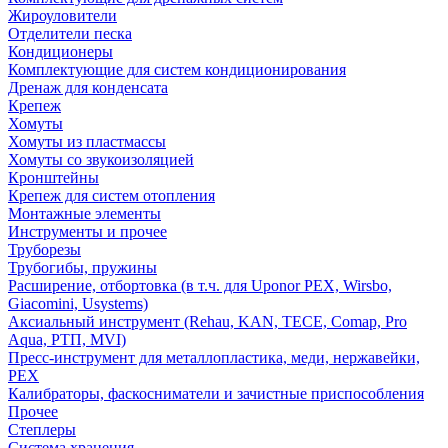
Жироуловители
Отделители песка
Кондиционеры
Комплектующие для систем кондиционирования
Дренаж для конденсата
Крепеж
Хомуты
Хомуты из пластмассы
Хомуты со звукоизоляцией
Кронштейны
Крепеж для систем отопления
Монтажные элементы
Инструменты и прочее
Труборезы
Трубогибы, пружины
Расширение, отбортовка (в т.ч. для Uponor PEX, Wirsbo,
Giacomini, Usystems)
Аксиальный инструмент (Rehau, KAN, TECE, Comap, Pro
Aqua, РТП, MVI)
Пресс-инструмент для металлопластика, меди, нержавейки,
PEX
Калибраторы, фаскосниматели и зачистные приспособления
Прочее
Степлеры
Система хранения