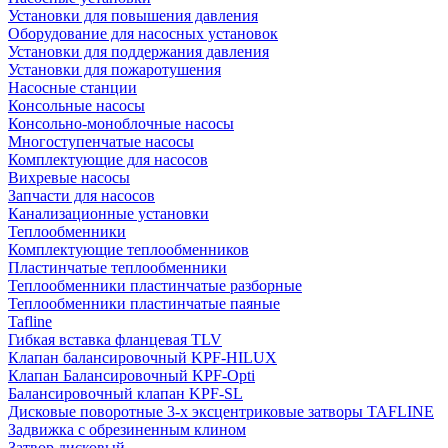
Установки для повышения давления
Оборудование для насосных установок
Установки для поддержания давления
Установки для пожаротушения
Насосные станции
Консольные насосы
Консольно-моноблочные насосы
Многоступенчатые насосы
Комплектующие для насосов
Вихревые насосы
Запчасти для насосов
Канализационные установки
Теплообменники
Комплектующие теплообменников
Пластинчатые теплообменники
Теплообменники пластинчатые разборные
Теплообменники пластинчатые паяные
Tafline
Гибкая вставка фланцевая TLV
Клапан балансировочный KPF-HILUX
Клапан Балансировочный KPF-Opti
Балансировочный клапан KPF-SL
Дисковые поворотные 3-х эксцентриковые затворы TAFLINE
Задвижка с обрезиненным клином
Затвор дисковый