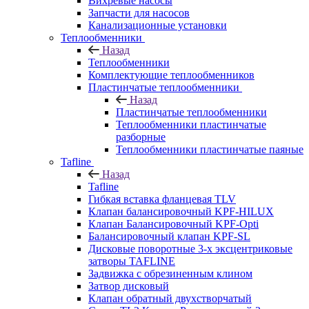
Вихревые насосы
Запчасти для насосов
Канализационные установки
Теплообменники
Назад
Теплообменники
Комплектующие теплообменников
Пластинчатые теплообменники
Назад
Пластинчатые теплообменники
Теплообменники пластинчатые
разборные
Теплообменники пластинчатые паяные
Tafline
Назад
Tafline
Гибкая вставка фланцевая TLV
Клапан балансировочный KPF-HILUX
Клапан Балансировочный KPF-Opti
Балансировочный клапан KPF-SL
Дисковые поворотные 3-х эксцентриковые
затворы TAFLINE
Задвижка с обрезиненным клином
Затвор дисковый
Клапан обратный двухстворчатый