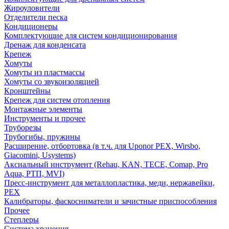
Жироуловители
Отделители песка
Кондиционеры
Комплектующие для систем кондиционирования
Дренаж для конденсата
Крепеж
Хомуты
Хомуты из пластмассы
Хомуты со звукоизоляцией
Кронштейны
Крепеж для систем отопления
Монтажные элементы
Инструменты и прочее
Труборезы
Трубогибы, пружины
Расширение, отбортовка (в т.ч. для Uponor PEX, Wirsbo,
Giacomini, Usystems)
Аксиальный инструмент (Rehau, KAN, TECE, Comap, Pro
Aqua, РТП, MVI)
Пресс-инструмент для металлопластика, меди, нержавейки,
PEX
Калибраторы, фаскосниматели и зачистные приспособления
Прочее
Степлеры
Система хранения