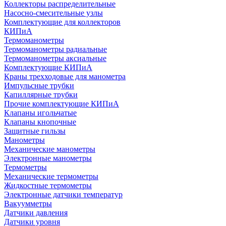
Коллекторы распределительные
Насосно-смесительные узлы
Комплектующие для коллекторов
КИПиА
Термоманометры
Термоманометры радиальные
Термоманометры аксиальные
Комплектующие КИПиА
Краны трехходовые для манометра
Импульсные трубки
Капиллярные трубки
Прочие комплектующие КИПиА
Клапаны игольчатые
Клапаны кнопочные
Защитные гильзы
Манометры
Механические манометры
Электронные манометры
Термометры
Механические термометры
Жидкостные термометры
Электронные датчики температур
Вакуумметры
Датчики давления
Датчики уровня