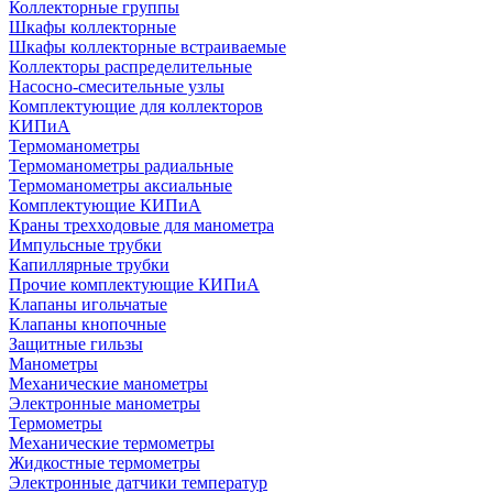
Коллекторные группы
Шкафы коллекторные
Шкафы коллекторные встраиваемые
Коллекторы распределительные
Насосно-смесительные узлы
Комплектующие для коллекторов
КИПиА
Термоманометры
Термоманометры радиальные
Термоманометры аксиальные
Комплектующие КИПиА
Краны трехходовые для манометра
Импульсные трубки
Капиллярные трубки
Прочие комплектующие КИПиА
Клапаны игольчатые
Клапаны кнопочные
Защитные гильзы
Манометры
Механические манометры
Электронные манометры
Термометры
Механические термометры
Жидкостные термометры
Электронные датчики температур