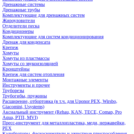
Дренажные системы
Дренажные трубы
Комплектующие для дренажных систем
Жироуловители
Отделители песка
Кондиционеры
Комплектующие для систем кондиционирования
Дренаж для конденсата
Крепеж
Хомуты
Хомуты из пластмассы
Хомуты со звукоизоляцией
Кронштейны
Крепеж для систем отопления
Монтажные элементы
Инструменты и прочее
Труборезы
Трубогибы, пружины
Расширение, отбортовка (в т.ч. для Uponor PEX, Wirsbo,
Giacomini, Usystems)
Аксиальный инструмент (Rehau, KAN, TECE, Comap, Pro
Aqua, РТП, MVI)
Пресс-инструмент для металлопластика, меди, нержавейки,
PEX
Калибраторы, фаскосниматели и зачистные приспособления