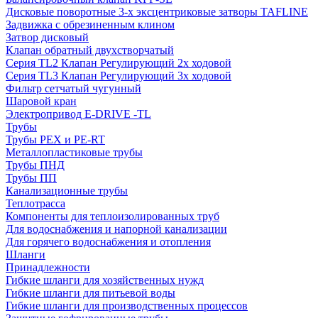
Дисковые поворотные 3-х эксцентриковые затворы TAFLINE
Задвижка с обрезиненным клином
Затвор дисковый
Клапан обратный двухстворчатый
Серия TL2 Клапан Регулирующий 2х ходовой
Серия TL3 Клапан Регулирующий 3х ходовой
Фильтр сетчатый чугунный
Шаровой кран
Электропривод E-DRIVE -TL
Трубы
Трубы PEX и PE-RT
Металлопластиковые трубы
Трубы ПНД
Трубы ПП
Канализационные трубы
Теплотрасса
Компоненты для теплоизолированных труб
Для водоснабжения и напорной канализации
Для горячего водоснабжения и отопления
Шланги
Принадлежности
Гибкие шланги для хозяйственных нужд
Гибкие шланги для питьевой воды
Гибкие шланги для производственных процессов