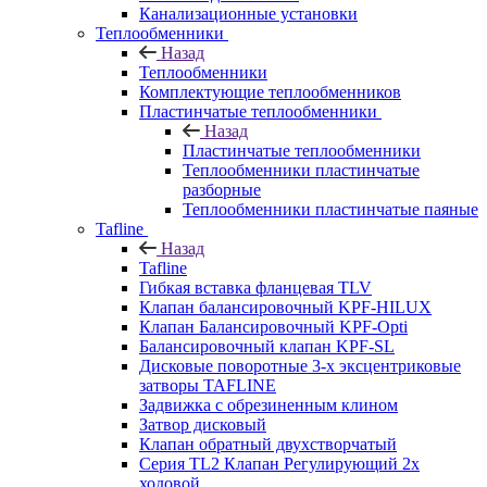
Канализационные установки
Теплообменники
Назад
Теплообменники
Комплектующие теплообменников
Пластинчатые теплообменники
Назад
Пластинчатые теплообменники
Теплообменники пластинчатые
разборные
Теплообменники пластинчатые паяные
Tafline
Назад
Tafline
Гибкая вставка фланцевая TLV
Клапан балансировочный KPF-HILUX
Клапан Балансировочный KPF-Opti
Балансировочный клапан KPF-SL
Дисковые поворотные 3-х эксцентриковые
затворы TAFLINE
Задвижка с обрезиненным клином
Затвор дисковый
Клапан обратный двухстворчатый
Серия TL2 Клапан Регулирующий 2х
ходовой