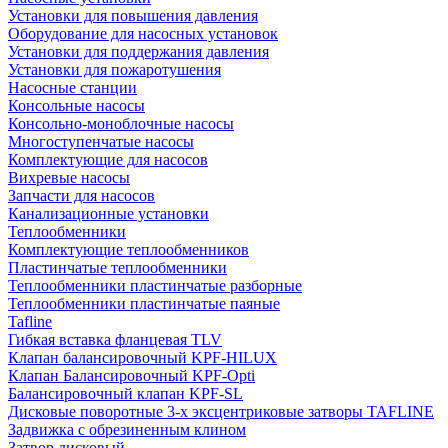
Установки для повышения давления
Оборудование для насосных установок
Установки для поддержания давления
Установки для пожаротушения
Насосные станции
Консольные насосы
Консольно-моноблочные насосы
Многоступенчатые насосы
Комплектующие для насосов
Вихревые насосы
Запчасти для насосов
Канализационные установки
Теплообменники
Комплектующие теплообменников
Пластинчатые теплообменники
Теплообменники пластинчатые разборные
Теплообменники пластинчатые паяные
Tafline
Гибкая вставка фланцевая TLV
Клапан балансировочный KPF-HILUX
Клапан Балансировочный KPF-Opti
Балансировочный клапан KPF-SL
Дисковые поворотные 3-х эксцентриковые затворы TAFLINE
Задвижка с обрезиненным клином
Затвор дисковый