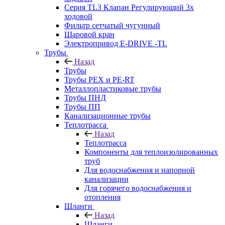
Серия TL3 Клапан Регулирующий 3х
ходовой
Фильтр сетчатый чугунный
Шаровой кран
Электропривод E-DRIVE -TL
Трубы
Назад
Трубы
Трубы PEX и PE-RT
Металлопластиковые трубы
Трубы ПНД
Трубы ПП
Канализационные трубы
Теплотрасса
Назад
Теплотрасса
Компоненты для теплоизолированных
труб
Для водоснабжения и напорной
канализации
Для горячего водоснабжения и
отопления
Шланги
Назад
Шланги