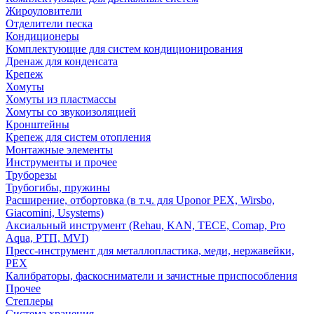
Жироуловители
Отделители песка
Кондиционеры
Комплектующие для систем кондиционирования
Дренаж для конденсата
Крепеж
Хомуты
Хомуты из пластмассы
Хомуты со звукоизоляцией
Кронштейны
Крепеж для систем отопления
Монтажные элементы
Инструменты и прочее
Труборезы
Трубогибы, пружины
Расширение, отбортовка (в т.ч. для Uponor PEX, Wirsbo,
Giacomini, Usystems)
Аксиальный инструмент (Rehau, KAN, TECE, Comap, Pro
Aqua, РТП, MVI)
Пресс-инструмент для металлопластика, меди, нержавейки,
PEX
Калибраторы, фаскосниматели и зачистные приспособления
Прочее
Степлеры
Система хранения