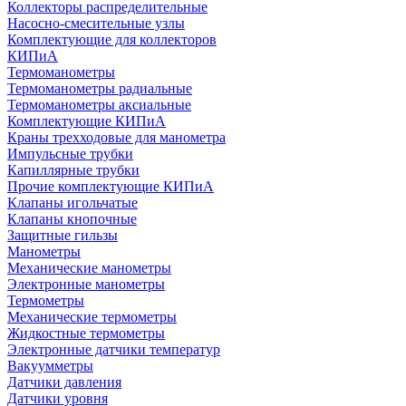
Коллекторы распределительные
Насосно-смесительные узлы
Комплектующие для коллекторов
КИПиА
Термоманометры
Термоманометры радиальные
Термоманометры аксиальные
Комплектующие КИПиА
Краны трехходовые для манометра
Импульсные трубки
Капиллярные трубки
Прочие комплектующие КИПиА
Клапаны игольчатые
Клапаны кнопочные
Защитные гильзы
Манометры
Механические манометры
Электронные манометры
Термометры
Механические термометры
Жидкостные термометры
Электронные датчики температур
Вакуумметры
Датчики давления
Датчики уровня