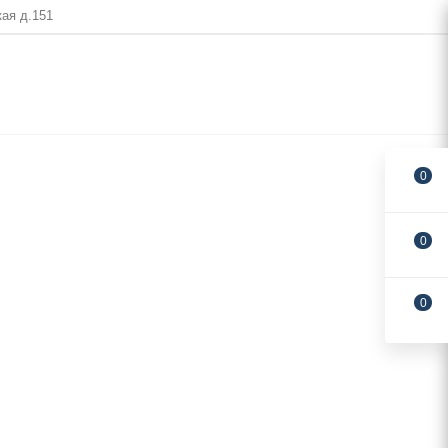
кая д.151
0
0
0