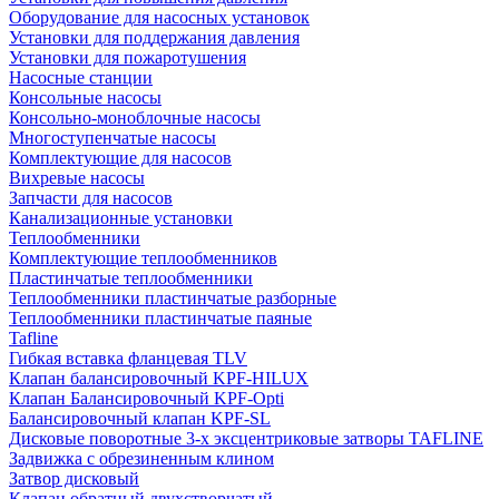
Оборудование для насосных установок
Установки для поддержания давления
Установки для пожаротушения
Насосные станции
Консольные насосы
Консольно-моноблочные насосы
Многоступенчатые насосы
Комплектующие для насосов
Вихревые насосы
Запчасти для насосов
Канализационные установки
Теплообменники
Комплектующие теплообменников
Пластинчатые теплообменники
Теплообменники пластинчатые разборные
Теплообменники пластинчатые паяные
Tafline
Гибкая вставка фланцевая TLV
Клапан балансировочный KPF-HILUX
Клапан Балансировочный KPF-Opti
Балансировочный клапан KPF-SL
Дисковые поворотные 3-х эксцентриковые затворы TAFLINE
Задвижка с обрезиненным клином
Затвор дисковый
Клапан обратный двухстворчатый