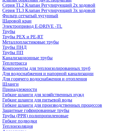
Серия TL2 Клапан Регулирующий 2х ходовой
Серия TL3 Клапан Регулирующий 3х ходовой
Фильтр сетчатый чугунный
Шаровой кран
Электропривод E-DRIVE -TL
Трубы
Трубы PEX и PE-RT
Металлопластиковые трубы
Трубы ПНД
Трубы ПП
Канализационные трубы
Теплотрасса
Компоненты для теплоизолированных труб
Для водоснабжения и напорной канализации
Для горячего водоснабжения и отопления
Шланги
Принадлежности
Гибкие шланги для хозяйственных нужд
Гибкие шланги для питьевой воды
Гибкие шланги для производственных процессов
Защитные гофрированные трубы
Трубы (РРR) полипропиленовые
Гибкие подводки
Теплоизоляция