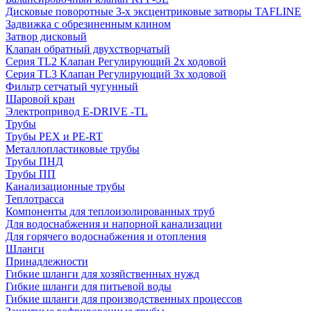
Дисковые поворотные 3-х эксцентриковые затворы TAFLINE
Задвижка с обрезиненным клином
Затвор дисковый
Клапан обратный двухстворчатый
Серия TL2 Клапан Регулирующий 2х ходовой
Серия TL3 Клапан Регулирующий 3х ходовой
Фильтр сетчатый чугунный
Шаровой кран
Электропривод E-DRIVE -TL
Трубы
Трубы PEX и PE-RT
Металлопластиковые трубы
Трубы ПНД
Трубы ПП
Канализационные трубы
Теплотрасса
Компоненты для теплоизолированных труб
Для водоснабжения и напорной канализации
Для горячего водоснабжения и отопления
Шланги
Принадлежности
Гибкие шланги для хозяйственных нужд
Гибкие шланги для питьевой воды
Гибкие шланги для производственных процессов