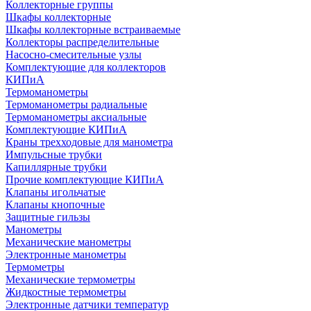
Коллекторные группы
Шкафы коллекторные
Шкафы коллекторные встраиваемые
Коллекторы распределительные
Насосно-смесительные узлы
Комплектующие для коллекторов
КИПиА
Термоманометры
Термоманометры радиальные
Термоманометры аксиальные
Комплектующие КИПиА
Краны трехходовые для манометра
Импульсные трубки
Капиллярные трубки
Прочие комплектующие КИПиА
Клапаны игольчатые
Клапаны кнопочные
Защитные гильзы
Манометры
Механические манометры
Электронные манометры
Термометры
Механические термометры
Жидкостные термометры
Электронные датчики температур