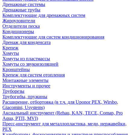
Дренажные системы
Дренажные трубы
Комплектующие для дренажных систем
Жироуловители
Отделители песка
Кондиционеры
Комплектующие для систем кондиционирования
Дренаж для конденсата
Крепеж
Хомуты
Хомуты из пластмассы
Хомуты со звукоизоляцией
Кронштейны
Крепеж для систем отопления
Монтажные элементы
Инструменты и прочее
Труборезы
Трубогибы, пружины
Расширение, отбортовка (в т.ч. для Uponor PEX, Wirsbo,
Giacomini, Usystems)
Аксиальный инструмент (Rehau, KAN, TECE, Comap, Pro
Aqua, РТП, MVI)
Пресс-инструмент для металлопластика, меди, нержавейки,
PEX
Калибраторы, фаскосниматели и зачистные приспособления