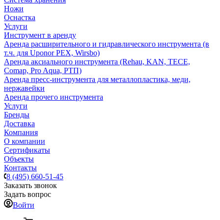
Ножи
Оснастка
Услуги
Инструмент в аренду
Аренда расширительного и гидравлического инструмента (в
т.ч. для Uponor PEX, Wirsbo)
Аренда аксиального инструмента (Rehau, KAN, TECE,
Comap, Pro Aqua, РТП)
Аренда пресс-инструмента для металлопластика, меди,
нержавейки
Аренда прочего инструмента
Услуги
Бренды
Доставка
Компания
О компании
Сертификаты
Объекты
Контакты
8 (495) 660-51-45
Заказать звонок
Задать вопрос
Войти