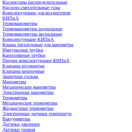
Коллекторы распределительные
Насосно-смесительные узлы
Комплектующие для коллекторов
КИПиА
Термоманометры
Термоманометры радиальные
Термоманометры аксиальные
Комплектующие КИПиА
Краны трехходовые для манометра
Импульсные трубки
Капиллярные трубки
Прочие комплектующие КИПиА
Клапаны игольчатые
Клапаны кнопочные
Защитные гильзы
Манометры
Механические манометры
Электронные манометры
Термометры
Механические термометры
Жидкостные термометры
Электронные датчики температур
Вакуумметры
Датчики давления
Датчики уровня