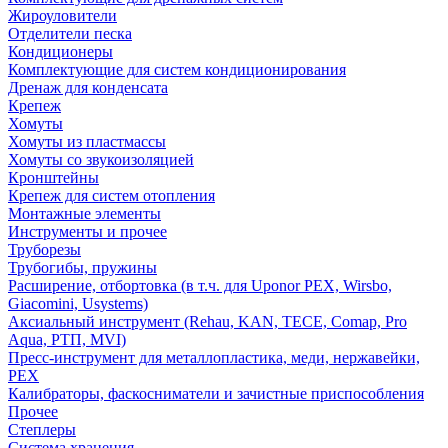
Жироуловители
Отделители песка
Кондиционеры
Комплектующие для систем кондиционирования
Дренаж для конденсата
Крепеж
Хомуты
Хомуты из пластмассы
Хомуты со звукоизоляцией
Кронштейны
Крепеж для систем отопления
Монтажные элементы
Инструменты и прочее
Труборезы
Трубогибы, пружины
Расширение, отбортовка (в т.ч. для Uponor PEX, Wirsbo,
Giacomini, Usystems)
Аксиальный инструмент (Rehau, KAN, TECE, Comap, Pro
Aqua, РТП, MVI)
Пресс-инструмент для металлопластика, меди, нержавейки,
PEX
Калибраторы, фаскосниматели и зачистные приспособления
Прочее
Степлеры
Система хранения