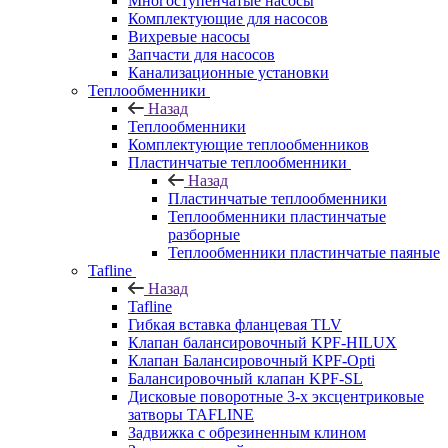
Многоступенчатые насосы
Комплектующие для насосов
Вихревые насосы
Запчасти для насосов
Канализационные установки
Теплообменники
Назад
Теплообменники
Комплектующие теплообменников
Пластинчатые теплообменники
Назад
Пластинчатые теплообменники
Теплообменники пластинчатые
разборные
Теплообменники пластинчатые паяные
Tafline
Назад
Tafline
Гибкая вставка фланцевая TLV
Клапан балансировочный KPF-HILUX
Клапан Балансировочный KPF-Opti
Балансировочный клапан KPF-SL
Дисковые поворотные 3-х эксцентриковые
затворы TAFLINE
Задвижка с обрезиненным клином