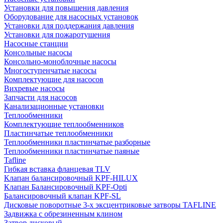
Установки для повышения давления
Оборудование для насосных установок
Установки для поддержания давления
Установки для пожаротушения
Насосные станции
Консольные насосы
Консольно-моноблочные насосы
Многоступенчатые насосы
Комплектующие для насосов
Вихревые насосы
Запчасти для насосов
Канализационные установки
Теплообменники
Комплектующие теплообменников
Пластинчатые теплообменники
Теплообменники пластинчатые разборные
Теплообменники пластинчатые паяные
Tafline
Гибкая вставка фланцевая TLV
Клапан балансировочный KPF-HILUX
Клапан Балансировочный KPF-Opti
Балансировочный клапан KPF-SL
Дисковые поворотные 3-х эксцентриковые затворы TAFLINE
Задвижка с обрезиненным клином
Затвор дисковый