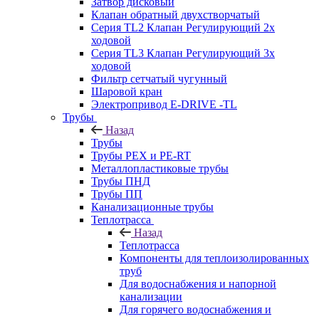
Затвор дисковый
Клапан обратный двухстворчатый
Серия TL2 Клапан Регулирующий 2х
ходовой
Серия TL3 Клапан Регулирующий 3х
ходовой
Фильтр сетчатый чугунный
Шаровой кран
Электропривод E-DRIVE -TL
Трубы
Назад
Трубы
Трубы PEX и PE-RT
Металлопластиковые трубы
Трубы ПНД
Трубы ПП
Канализационные трубы
Теплотрасса
Назад
Теплотрасса
Компоненты для теплоизолированных
труб
Для водоснабжения и напорной
канализации
Для горячего водоснабжения и