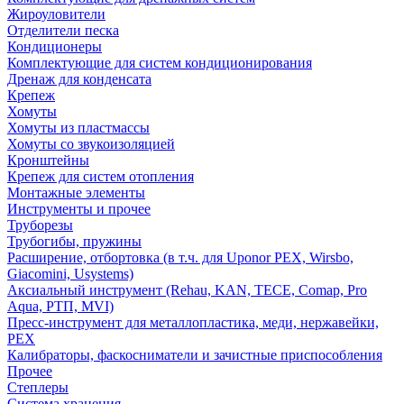
Жироуловители
Отделители песка
Кондиционеры
Комплектующие для систем кондиционирования
Дренаж для конденсата
Крепеж
Хомуты
Хомуты из пластмассы
Хомуты со звукоизоляцией
Кронштейны
Крепеж для систем отопления
Монтажные элементы
Инструменты и прочее
Труборезы
Трубогибы, пружины
Расширение, отбортовка (в т.ч. для Uponor PEX, Wirsbo,
Giacomini, Usystems)
Аксиальный инструмент (Rehau, KAN, TECE, Comap, Pro
Aqua, РТП, MVI)
Пресс-инструмент для металлопластика, меди, нержавейки,
PEX
Калибраторы, фаскосниматели и зачистные приспособления
Прочее
Степлеры
Система хранения