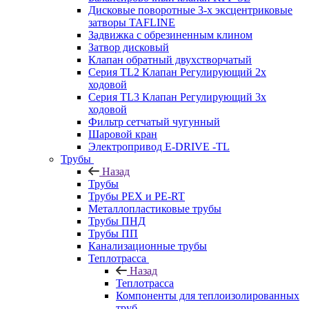
Дисковые поворотные 3-х эксцентриковые
затворы TAFLINE
Задвижка с обрезиненным клином
Затвор дисковый
Клапан обратный двухстворчатый
Серия TL2 Клапан Регулирующий 2х
ходовой
Серия TL3 Клапан Регулирующий 3х
ходовой
Фильтр сетчатый чугунный
Шаровой кран
Электропривод E-DRIVE -TL
Трубы
Назад
Трубы
Трубы PEX и PE-RT
Металлопластиковые трубы
Трубы ПНД
Трубы ПП
Канализационные трубы
Теплотрасса
Назад
Теплотрасса
Компоненты для теплоизолированных
труб