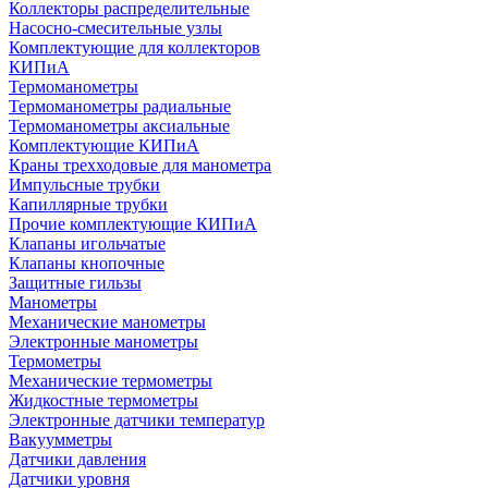
Коллекторы распределительные
Насосно-смесительные узлы
Комплектующие для коллекторов
КИПиА
Термоманометры
Термоманометры радиальные
Термоманометры аксиальные
Комплектующие КИПиА
Краны трехходовые для манометра
Импульсные трубки
Капиллярные трубки
Прочие комплектующие КИПиА
Клапаны игольчатые
Клапаны кнопочные
Защитные гильзы
Манометры
Механические манометры
Электронные манометры
Термометры
Механические термометры
Жидкостные термометры
Электронные датчики температур
Вакуумметры
Датчики давления
Датчики уровня