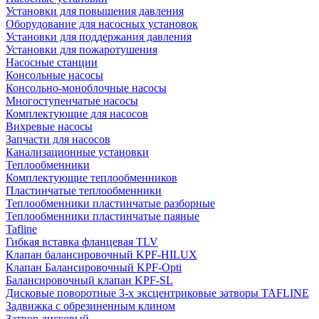
Установки для повышения давления
Оборудование для насосных установок
Установки для поддержания давления
Установки для пожаротушения
Насосные станции
Консольные насосы
Консольно-моноблочные насосы
Многоступенчатые насосы
Комплектующие для насосов
Вихревые насосы
Запчасти для насосов
Канализационные установки
Теплообменники
Комплектующие теплообменников
Пластинчатые теплообменники
Теплообменники пластинчатые разборные
Теплообменники пластинчатые паяные
Tafline
Гибкая вставка фланцевая TLV
Клапан балансировочный KPF-HILUX
Клапан Балансировочный KPF-Opti
Балансировочный клапан KPF-SL
Дисковые поворотные 3-х эксцентриковые затворы TAFLINE
Задвижка с обрезиненным клином
Затвор дисковый