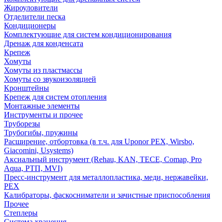
Жироуловители
Отделители песка
Кондиционеры
Комплектующие для систем кондиционирования
Дренаж для конденсата
Крепеж
Хомуты
Хомуты из пластмассы
Хомуты со звукоизоляцией
Кронштейны
Крепеж для систем отопления
Монтажные элементы
Инструменты и прочее
Труборезы
Трубогибы, пружины
Расширение, отбортовка (в т.ч. для Uponor PEX, Wirsbo,
Giacomini, Usystems)
Аксиальный инструмент (Rehau, KAN, TECE, Comap, Pro
Aqua, РТП, MVI)
Пресс-инструмент для металлопластика, меди, нержавейки,
PEX
Калибраторы, фаскосниматели и зачистные приспособления
Прочее
Степлеры
Система хранения