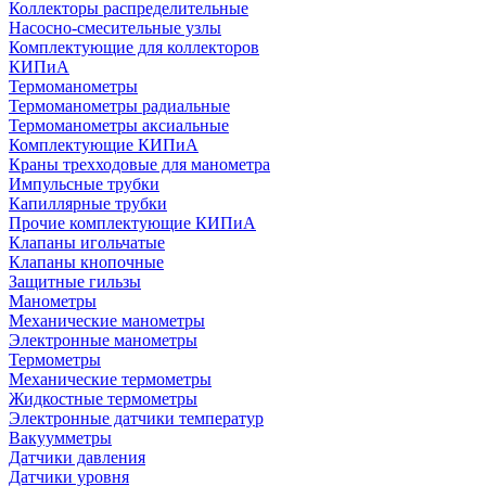
Коллекторы распределительные
Насосно-смесительные узлы
Комплектующие для коллекторов
КИПиА
Термоманометры
Термоманометры радиальные
Термоманометры аксиальные
Комплектующие КИПиА
Краны трехходовые для манометра
Импульсные трубки
Капиллярные трубки
Прочие комплектующие КИПиА
Клапаны игольчатые
Клапаны кнопочные
Защитные гильзы
Манометры
Механические манометры
Электронные манометры
Термометры
Механические термометры
Жидкостные термометры
Электронные датчики температур
Вакуумметры
Датчики давления
Датчики уровня