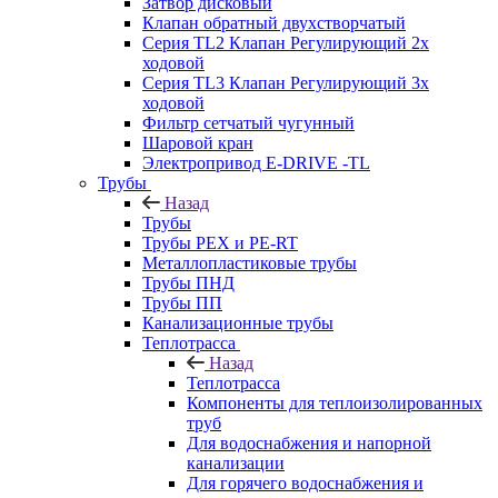
Затвор дисковый
Клапан обратный двухстворчатый
Серия TL2 Клапан Регулирующий 2х
ходовой
Серия TL3 Клапан Регулирующий 3х
ходовой
Фильтр сетчатый чугунный
Шаровой кран
Электропривод E-DRIVE -TL
Трубы
Назад
Трубы
Трубы PEX и PE-RT
Металлопластиковые трубы
Трубы ПНД
Трубы ПП
Канализационные трубы
Теплотрасса
Назад
Теплотрасса
Компоненты для теплоизолированных
труб
Для водоснабжения и напорной
канализации
Для горячего водоснабжения и