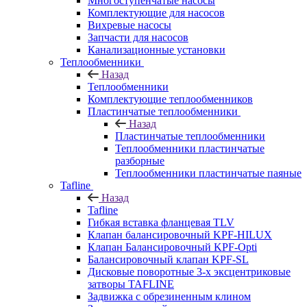
Многоступенчатые насосы
Комплектующие для насосов
Вихревые насосы
Запчасти для насосов
Канализационные установки
Теплообменники
Назад
Теплообменники
Комплектующие теплообменников
Пластинчатые теплообменники
Назад
Пластинчатые теплообменники
Теплообменники пластинчатые
разборные
Теплообменники пластинчатые паяные
Tafline
Назад
Tafline
Гибкая вставка фланцевая TLV
Клапан балансировочный KPF-HILUX
Клапан Балансировочный KPF-Opti
Балансировочный клапан KPF-SL
Дисковые поворотные 3-х эксцентриковые
затворы TAFLINE
Задвижка с обрезиненным клином