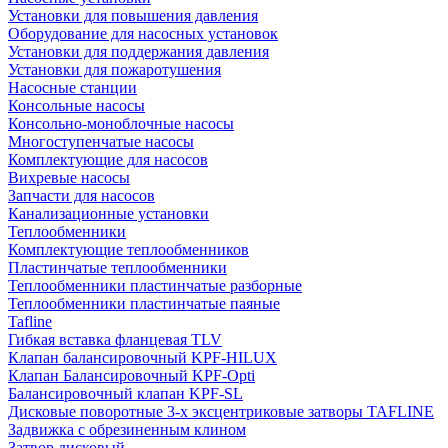
Установки для повышения давления
Оборудование для насосных установок
Установки для поддержания давления
Установки для пожаротушения
Насосные станции
Консольные насосы
Консольно-моноблочные насосы
Многоступенчатые насосы
Комплектующие для насосов
Вихревые насосы
Запчасти для насосов
Канализационные установки
Теплообменники
Комплектующие теплообменников
Пластинчатые теплообменники
Теплообменники пластинчатые разборные
Теплообменники пластинчатые паяные
Tafline
Гибкая вставка фланцевая TLV
Клапан балансировочный KPF-HILUX
Клапан Балансировочный KPF-Opti
Балансировочный клапан KPF-SL
Дисковые поворотные 3-х эксцентриковые затворы TAFLINE
Задвижка с обрезиненным клином
Затвор дисковый