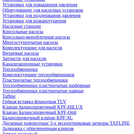
Установки для повышения давления
Оборудование для насосных установок
Установки для поддержания давления
Установки для пожаротушения
Насосные станции
Консольные насосы
Консольно-моноблочные насосы
Многоступенчатые насосы
Комплектующие для насосов
Вихревые насосы
Запчасти для насосов
Канализационные установки
Теплообменники
Комплектующие теплообменников
Пластинчатые теплообменники
Теплообменники пластинчатые разборные
Теплообменники пластинчатые паяные
Tafline
Гибкая вставка фланцевая TLV
Клапан балансировочный KPF-HILUX
Клапан Балансировочный KPF-Opti
Балансировочный клапан KPF-SL
Дисковые поворотные 3-х эксцентриковые затворы TAFLINE
Задвижка с обрезиненным клином
Затвор дисковый