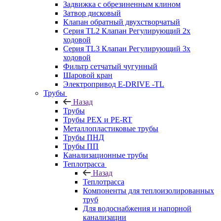
Задвижка с обрезиненным клином
Затвор дисковый
Клапан обратный двухстворчатый
Серия TL2 Клапан Регулирующий 2х
ходовой
Серия TL3 Клапан Регулирующий 3х
ходовой
Фильтр сетчатый чугунный
Шаровой кран
Электропривод E-DRIVE -TL
Трубы
Назад
Трубы
Трубы PEX и PE-RT
Металлопластиковые трубы
Трубы ПНД
Трубы ПП
Канализационные трубы
Теплотрасса
Назад
Теплотрасса
Компоненты для теплоизолированных
труб
Для водоснабжения и напорной
канализации