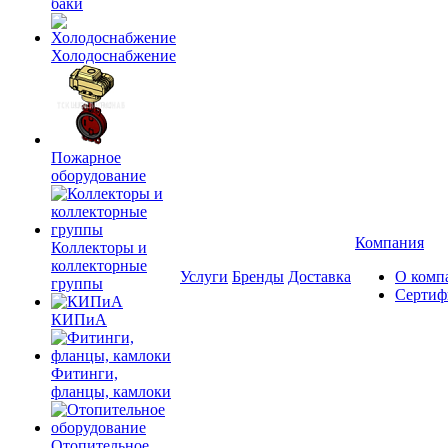
баки
Холодоснабжение
Пожарное
оборудование
Компания
Коллекторы и
коллекторные
Услуги
Бренды
Доставка
О комп
группы
Сертиф
КИПиА
Фитинги,
фланцы, камлоки
Отопительное