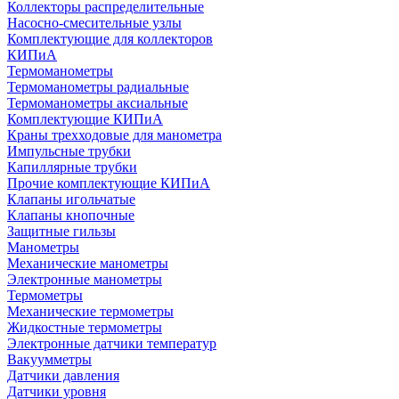
Коллекторы распределительные
Насосно-смесительные узлы
Комплектующие для коллекторов
КИПиА
Термоманометры
Термоманометры радиальные
Термоманометры аксиальные
Комплектующие КИПиА
Краны трехходовые для манометра
Импульсные трубки
Капиллярные трубки
Прочие комплектующие КИПиА
Клапаны игольчатые
Клапаны кнопочные
Защитные гильзы
Манометры
Механические манометры
Электронные манометры
Термометры
Механические термометры
Жидкостные термометры
Электронные датчики температур
Вакуумметры
Датчики давления
Датчики уровня