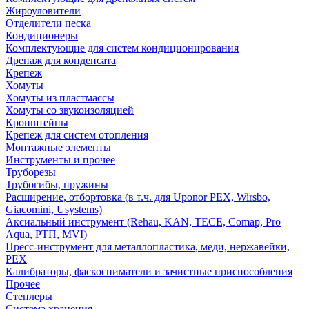
Жироуловители
Отделители песка
Кондиционеры
Комплектующие для систем кондиционирования
Дренаж для конденсата
Крепеж
Хомуты
Хомуты из пластмассы
Хомуты со звукоизоляцией
Кронштейны
Крепеж для систем отопления
Монтажные элементы
Инструменты и прочее
Труборезы
Трубогибы, пружины
Расширение, отбортовка (в т.ч. для Uponor PEX, Wirsbo,
Giacomini, Usystems)
Аксиальный инструмент (Rehau, KAN, TECE, Comap, Pro
Aqua, РТП, MVI)
Пресс-инструмент для металлопластика, меди, нержавейки,
PEX
Калибраторы, фаскосниматели и зачистные приспособления
Прочее
Степлеры
Система хранения