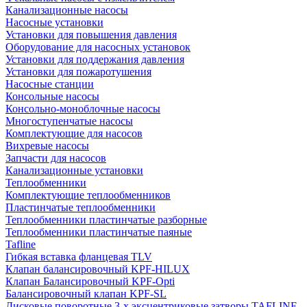
Канализационные насосы
Насосные установки
Установки для повышения давления
Оборудование для насосных установок
Установки для поддержания давления
Установки для пожаротушения
Насосные станции
Консольные насосы
Консольно-моноблочные насосы
Многоступенчатые насосы
Комплектующие для насосов
Вихревые насосы
Запчасти для насосов
Канализационные установки
Теплообменники
Комплектующие теплообменников
Пластинчатые теплообменники
Теплообменники пластинчатые разборные
Теплообменники пластинчатые паяные
Tafline
Гибкая вставка фланцевая TLV
Клапан балансировочный KPF-HILUX
Клапан Балансировочный KPF-Opti
Балансировочный клапан KPF-SL
Дисковые поворотные 3-х эксцентриковые затворы TAFLINE