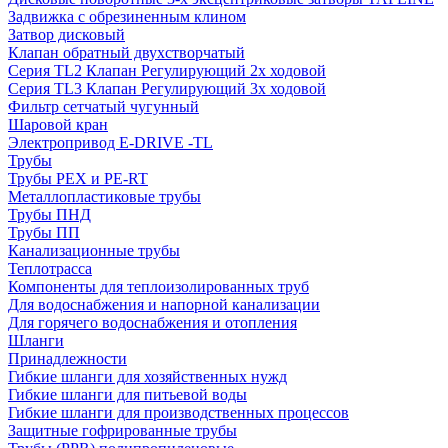
Задвижка с обрезиненным клином
Затвор дисковый
Клапан обратный двухстворчатый
Серия TL2 Клапан Регулирующий 2х ходовой
Серия TL3 Клапан Регулирующий 3х ходовой
Фильтр сетчатый чугунный
Шаровой кран
Электропривод E-DRIVE -TL
Трубы
Трубы PEX и PE-RT
Металлопластиковые трубы
Трубы ПНД
Трубы ПП
Канализационные трубы
Теплотрасса
Компоненты для теплоизолированных труб
Для водоснабжения и напорной канализации
Для горячего водоснабжения и отопления
Шланги
Принадлежности
Гибкие шланги для хозяйственных нужд
Гибкие шланги для питьевой воды
Гибкие шланги для производственных процессов
Защитные гофрированные трубы