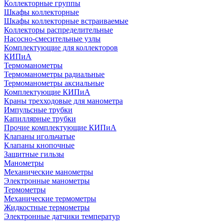
Коллекторные группы
Шкафы коллекторные
Шкафы коллекторные встраиваемые
Коллекторы распределительные
Насосно-смесительные узлы
Комплектующие для коллекторов
КИПиА
Термоманометры
Термоманометры радиальные
Термоманометры аксиальные
Комплектующие КИПиА
Краны трехходовые для манометра
Импульсные трубки
Капиллярные трубки
Прочие комплектующие КИПиА
Клапаны игольчатые
Клапаны кнопочные
Защитные гильзы
Манометры
Механические манометры
Электронные манометры
Термометры
Механические термометры
Жидкостные термометры
Электронные датчики температур