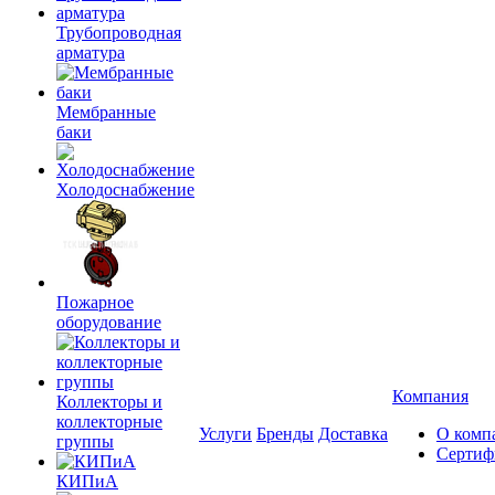
Трубопроводная
арматура
Мембранные
баки
Холодоснабжение
Пожарное
оборудование
Компания
Коллекторы и
коллекторные
Услуги
Бренды
Доставка
О комп
группы
Сертиф
КИПиА