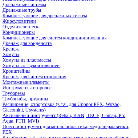
Дренажные системы
Дренажные трубы
Комплектующие для дренажных систем
Жироуловители
Отделители песка
Кондиционеры
Комплектующие для систем кондиционирования
Дренаж для конденсата
Крепеж
Хомуты
Хомуты из пластмассы
Хомуты со звукоизоляцией
Кронштейны
Крепеж для систем отопления
Монтажные элементы
Инструменты и прочее
Труборезы
Трубогибы, пружины
Расширение, отбортовка (в т.ч. для Uponor PEX, Wirsbo,
Giacomini, Usystems)
Аксиальный инструмент (Rehau, KAN, TECE, Comap, Pro
Aqua, РТП, MVI)
Пресс-инструмент для металлопластика, меди, нержавейки,
PEX
Калибраторы, фаскосниматели и зачистные приспособления