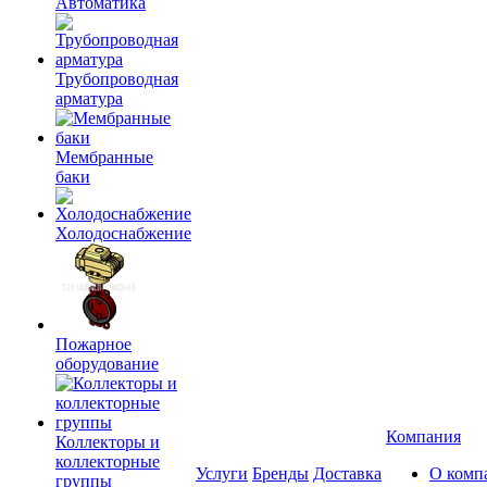
Автоматика
Трубопроводная
арматура
Мембранные
баки
Холодоснабжение
Пожарное
оборудование
Компания
Коллекторы и
коллекторные
Услуги
Бренды
Доставка
О комп
группы