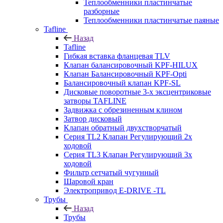
Теплообменники пластинчатые
разборные
Теплообменники пластинчатые паяные
Tafline
Назад
Tafline
Гибкая вставка фланцевая TLV
Клапан балансировочный KPF-HILUX
Клапан Балансировочный KPF-Opti
Балансировочный клапан KPF-SL
Дисковые поворотные 3-х эксцентриковые
затворы TAFLINE
Задвижка с обрезиненным клином
Затвор дисковый
Клапан обратный двухстворчатый
Серия TL2 Клапан Регулирующий 2х
ходовой
Серия TL3 Клапан Регулирующий 3х
ходовой
Фильтр сетчатый чугунный
Шаровой кран
Электропривод E-DRIVE -TL
Трубы
Назад
Трубы