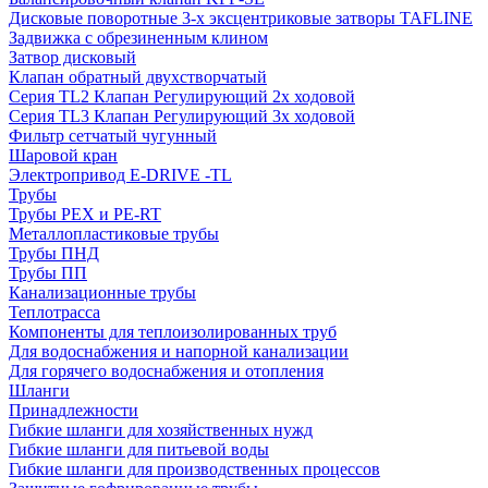
Дисковые поворотные 3-х эксцентриковые затворы TAFLINE
Задвижка с обрезиненным клином
Затвор дисковый
Клапан обратный двухстворчатый
Серия TL2 Клапан Регулирующий 2х ходовой
Серия TL3 Клапан Регулирующий 3х ходовой
Фильтр сетчатый чугунный
Шаровой кран
Электропривод E-DRIVE -TL
Трубы
Трубы PEX и PE-RT
Металлопластиковые трубы
Трубы ПНД
Трубы ПП
Канализационные трубы
Теплотрасса
Компоненты для теплоизолированных труб
Для водоснабжения и напорной канализации
Для горячего водоснабжения и отопления
Шланги
Принадлежности
Гибкие шланги для хозяйственных нужд
Гибкие шланги для питьевой воды
Гибкие шланги для производственных процессов